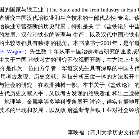
家与铁工业（The State and the Iron Industry in Han
者研究中国汉代冶铁业和生产技术的一部代表性 专著。
冶铁业专营垄断的历史背景，特别是关 于《盐铁论》中
的发展、汉代冶铁业的管理与 生产，以及汉代中国冶铁
的比较等都具有独特 的视角。本书成书于2001年，是华
 B. Wagner
）先生数 十年从事中国冶铁考古研究的重要成
生关于中国 冶铁考古的研究不仅视野开阔，在方法上也
的 是作为一位西方学者，华道安先生具有深厚的中国古
运用考古发现、历史文献、科技分析三位一体的方法展开中
与社会的研究，在欧洲独树一帜。本书关于《盐铁论》 
古代历史文献入手，又以考古发现的冶铁遗址 和出土遗
、地理学、金属学等多学科视角展开 讨论，详实有据地
技术的出现和发展，以及政 府垄断专营铁工业对社会经
——李映福（四川大学历史文化